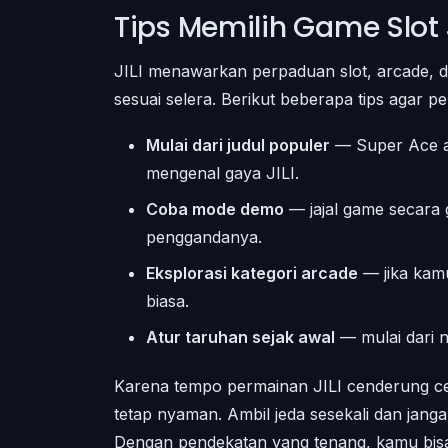
Tips Memilih Game Slot J
JILI menawarkan perpaduan slot, arcade, d
sesuai selera. Berikut beberapa tips agar 
Mulai dari judul populer
— Super Ace at
mengenal gaya JILI.
Coba mode demo
— jajal game secara 
penggandanya.
Eksplorasi kategori arcade
— jika kamu 
biasa.
Atur taruhan sejak awal
— mulai dari no
Karena tempo permainan JILI cenderung ce
tetap nyaman. Ambil jeda sesekali dan jang
Dengan pendekatan yang tenang, kamu bisa 