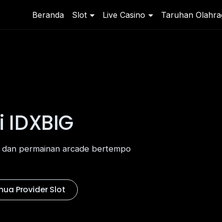
Beranda
Slot
Live Casino
Taruhan Olahra
i IDXBIG
t dan permainan arcade bertempo
mua Provider Slot