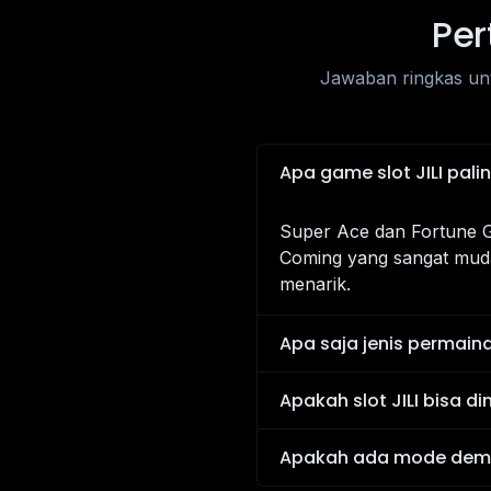
Per
Jawaban ringkas unt
Apa game slot JILI pali
Super Ace dan Fortune G
Coming yang sangat muda
menarik.
Apa saja jenis permaina
Apakah slot JILI bisa d
Apakah ada mode demo s