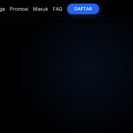
DAFTAR
ga
Promosi
Masuk
FAQ