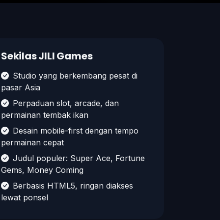
Sekilas JILI Games
Studio yang berkembang pesat di
pasar Asia
Perpaduan slot, arcade, dan
permainan tembak ikan
Desain mobile-first dengan tempo
permainan cepat
Judul populer: Super Ace, Fortune
Gems, Money Coming
Berbasis HTML5, ringan diakses
lewat ponsel