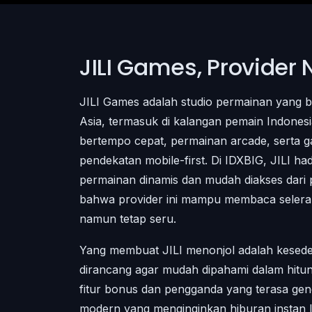
JILI Games, Provider 
JILI Games adalah studio permainan yang 
Asia, termasuk di kalangan pemain Indonesi
bertempo cepat, permainan arcade, serta 
pendekatan mobile-first. Di IDXBIG, JILI ha
permainan dinamis dan mudah diakses dar
bahwa provider ini mampu membaca selera
namun tetap seru.
Yang membuat JILI menonjol adalah kesede
dirancang agar mudah dipahami dalam hitu
fitur bonus dan pengganda yang terasa gen
modern yang menginginkan hiburan instan l